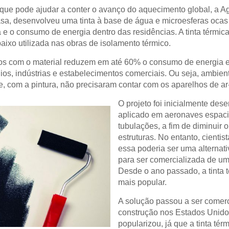
que pode ajudar a conter o avanço do aquecimento global, a A
sa, desenvolveu uma tinta à base de água e microesferas ocas
a e o consumo de energia dentro das residências. A tinta térmi
aixo utilizada nas obras de isolamento térmico.
os com o material reduzem em até 60% o consumo de energia elé
édios, indústrias e estabelecimentos comerciais. Ou seja, ambi
, com a pintura, não precisaram contar com os aparelhos de ar
O projeto foi inicialmente des
aplicado em aeronaves espacia
tubulações, a fim de diminuir 
estruturas. No entanto, cienti
essa poderia ser uma alternativ
para ser comercializada de um
Desde o ano passado, a tinta 
mais popular.
A solução passou a ser comerc
construção nos Estados Unido
popularizou, já que a tinta tér