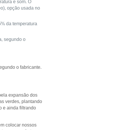
ratura e som. O
eo), opção usada no
15% da temperatura
ca, segundo o
egundo o fabricante.
pela expansão dos
as verdes, plantando
e ainda filtrando
ém colocar nossos