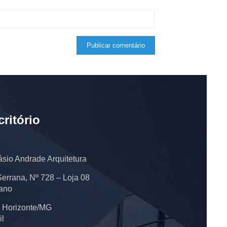
critório
ásio Andrade Arquitetura
Serrana, Nº 728 – Loja 08
ano
 Horizonte/MG
il