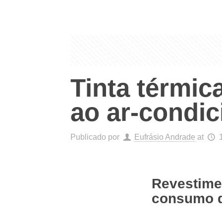
Tinta térmic
ao ar-condi
Publicado por
Eufrásio Andrade
at
Revestime
consumo d