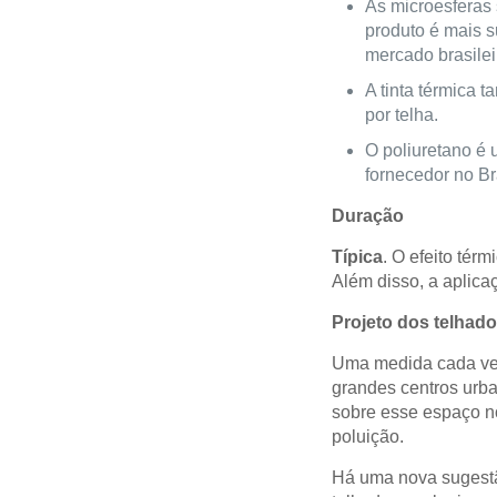
As microesferas
produto é mais s
mercado brasilei
A tinta térmica 
por telha.
O poliuretano é 
fornecedor no Bra
Duração
Típica
.
O efeito térm
Além disso, a aplicaç
Projeto dos telhad
Uma medida cada vez
grandes centros urba
sobre esse espaço no
poluição.
Há uma nova sugestã