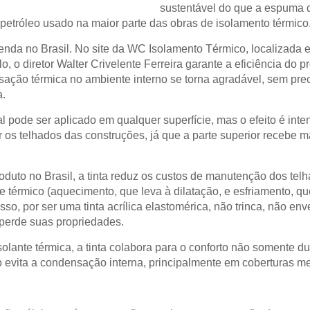
sustentável do que a espuma d
 petróleo usado na maior parte das obras de isolamento térmico
venda no Brasil. No site da WC Isolamento Térmico, localizada
o diretor Walter Crivelente Ferreira garante a eficiência do pro
sação térmica no ambiente interno se torna agradável, sem prec
a.
l pode ser aplicado em qualquer superfície, mas o efeito é inte
ir os telhados das construções, já que a parte superior recebe m
oduto no Brasil, a tinta reduz os custos de manutenção dos tel
 térmico (aquecimento, que leva à dilatação, e esfriamento, qu
sso, por ser uma tinta acrílica elastomérica, não trinca, não e
perde suas propriedades.
solante térmica, a tinta colabora para o conforto não somente d
to evita a condensação interna, principalmente em coberturas me