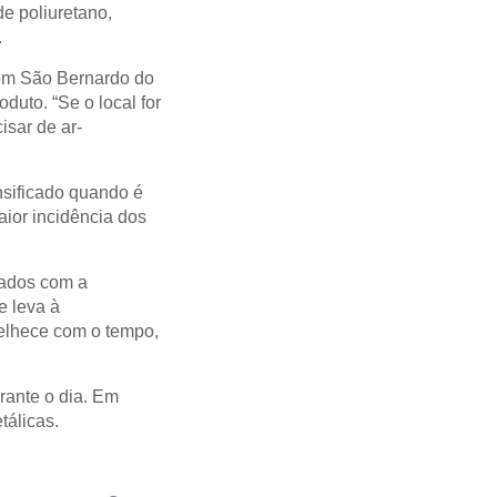
e poliuretano,
.
 em São Bernardo do
duto. “Se o local for
isar de ar-
nsificado quando é
aior incidência dos
hados com a
e leva à
nvelhece com o tempo,
urante o dia. Em
tálicas.