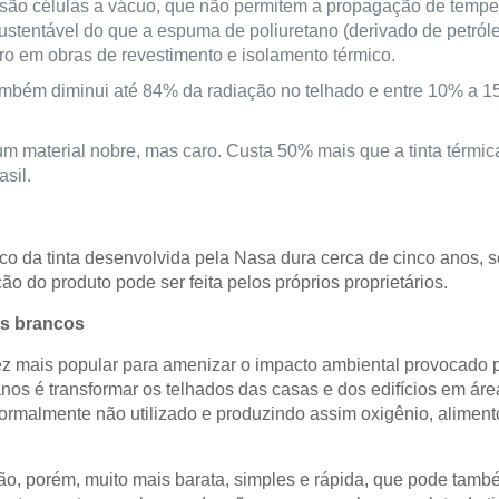
 são células a vácuo, que não permitem a propagação de tempe
ustentável do que a espuma de poliuretano (derivado de petról
ro em obras de revestimento e isolamento térmico.
também diminui até 84% da radiação no telhado e entre 10% a 
um material nobre, mas caro. Custa 50% mais que a tinta térmi
sil.
ico da tinta desenvolvida pela Nasa dura cerca de cinco anos, s
ão do produto pode ser feita pelos próprios proprietários.
os brancos
 mais popular para amenizar o impacto ambiental provocado 
nos é transformar os telhados das casas e dos edifícios em áre
rmalmente não utilizado e produzindo assim oxigênio, alimento 
o, porém, muito mais barata, simples e rápida, que pode tamb