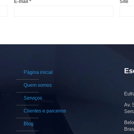
E-mail
*
Site
Es
Página inicial
Quem somos
Eufr
Serviços
Av. 
Clientes e parceiros
Serr
Belo
Blog
Bras