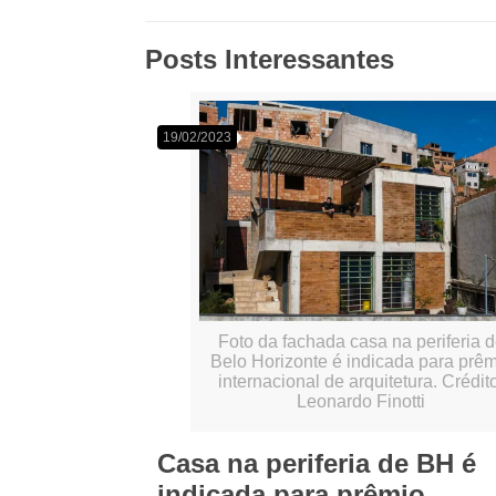
Posts Interessantes
19/02/2023
Foto da fachada casa na periferia 
Belo Horizonte é indicada para prê
internacional de arquitetura. Crédit
Leonardo Finotti
Casa na periferia de BH é
indicada para prêmio