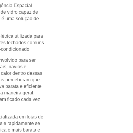
gência Espacial
 de vidro capaz de
ca é uma solução de
trica utilizada para
entes fechados comuns
-condicionado.
envolvido para ser
is, navios e
o calor dentro dessas
stas perceberam que
a barata e eficiente
a maneira geral.
tem ficado cada vez
ializada em lojas de
s e rapidamente se
mica é mais barata e