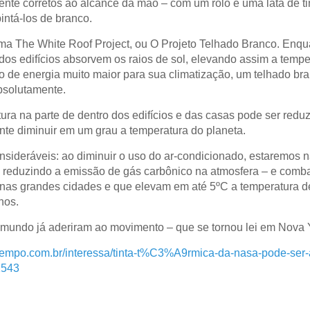
nte corretos ao alcance da mão – com um rolo e uma lata de tin
intá-los de branco.
a The White Roof Project, ou O Projeto Telhado Branco. Enqu
s edifícios absorvem os raios de sol, elevando assim a temper
de energia muito maior para sua climatização, um telhado bran
bsolutamente.
ura na parte de dentro dos edifícios e das casas pode ser red
te diminuir em um grau a temperatura do planeta.
nsideráveis: ao diminuir o uso do ar-condicionado, estaremos
reduzindo a emissão de gás carbônico na atmosfera – e comba
 nas grandes cidades e que elevam em até 5ºC a temperatura 
nos.
 mundo já aderiram ao movimento – que se tornou lei em Nova 
tempo.com.br/interessa/tinta-t%C3%A9rmica-da-nasa-pode-ser-a
2543