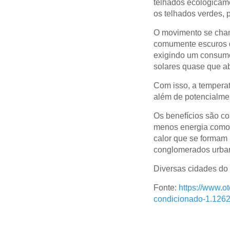
telhados ecologicame
os telhados verdes, p
O movimento se cham
comumente escuros do
exigindo um consumo 
solares quase que a
Com isso, a temperat
além de potencialmen
Os benefícios são co
menos energia como 
calor que se formam
conglomerados urba
Diversas cidades do
Fonte:
https://www.o
condicionado-1.126