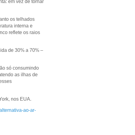
ta: em vez de tornar
anto os telhados
atura interna e
co reflete os raios
uzida de 30% a 70% –
 não só consumindo
tendo as ilhas de
desses
York, nos EUA.
lternativa-ao-ar-